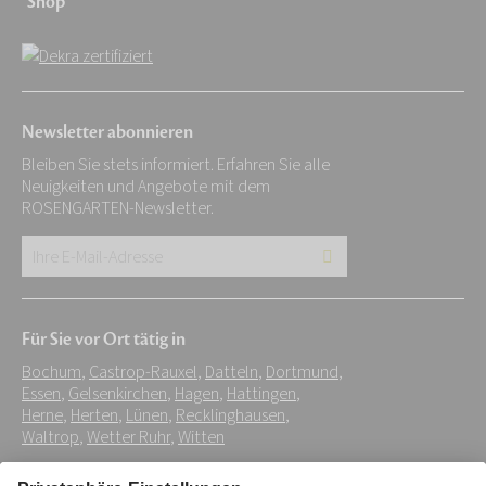
Shop
Newsletter abonnieren
Bleiben Sie stets informiert. Erfahren Sie alle
Neuigkeiten und Angebote mit dem
ROSENGARTEN-Newsletter.
Ihre
E-
Mail-
Für Sie vor Ort tätig in
Adresse:
Bochum
,
Castrop-Rauxel
,
Datteln
,
Dortmund
,
*
Essen
,
Gelsenkirchen
,
Hagen
,
Hattingen
,
Herne
,
Herten
,
Lünen
,
Recklinghausen
,
Waltrop
,
Wetter Ruhr
,
Witten