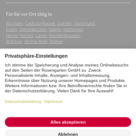
Mail-
Für Sie vor Ort tätig in
Adresse:
Bochum
,
Castrop-Rauxel
,
Datteln
,
Dortmund
,
*
Essen
,
Gelsenkirchen
,
Hagen
,
Hattingen
,
Herne
,
Herten
,
Lünen
,
Recklinghausen
,
Waltrop
,
Wetter Ruhr
,
Witten
Impressum
Datenschutz
Stiftung
Interne Meldestelle
Zahlungsmittel
Vertrag widerrufen
Barrierefreiheitserklärung
Cookie/Tracking-Einstellungen