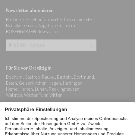
Newsletter abonnieren
Bleiben Sie stets informiert. Erfahren Sie alle
Neuigkeiten und Angebote mit dem
ROSENGARTEN-Newsletter.
Ihre
E-
Mail-
Für Sie vor Ort tätig in
Adresse:
Bochum
,
Castrop-Rauxel
,
Datteln
,
Dortmund
,
*
Essen
,
Gelsenkirchen
,
Hagen
,
Hattingen
,
Herne
,
Herten
,
Lünen
,
Recklinghausen
,
Waltrop
,
Wetter Ruhr
,
Witten
Impressum
Datenschutz
Stiftung
Interne Meldestelle
Zahlungsmittel