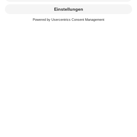
Kremierung
beauftragen
Erreichbarkeit
In der schweren Zeit stehen wir immer schnell und
kompetent an Ihrer Seite. Sie erreichen uns an 365
Tagen im Jahr.