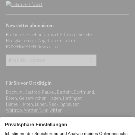
Newsletter abonnieren
Bleiben Sie stets informiert. Erfahren Sie alle
Neuigkeiten und Angebote mit dem
ROSENGARTEN-Newsletter.
Ihre
E-
Mail-
Für Sie vor Ort tätig in
Adresse:
Bochum
,
Castrop-Rauxel
,
Datteln
,
Dortmund
,
*
Essen
,
Gelsenkirchen
,
Hagen
,
Hattingen
,
Herne
,
Herten
,
Lünen
,
Recklinghausen
,
Waltrop
,
Wetter Ruhr
,
Witten
Impressum
Datenschutz
Stiftung