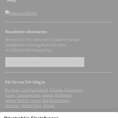
Shop
Newsletter abonnieren
Bleiben Sie stets informiert. Erfahren Sie alle
Neuigkeiten und Angebote mit dem
ROSENGARTEN-Newsletter.
Ihre
E-
Mail-
Für Sie vor Ort tätig in
Adresse:
Bochum
,
Castrop-Rauxel
,
Datteln
,
Dortmund
,
*
Essen
,
Gelsenkirchen
,
Hagen
,
Hattingen
,
Herne
,
Herten
,
Lünen
,
Recklinghausen
,
Waltrop
,
Wetter Ruhr
,
Witten