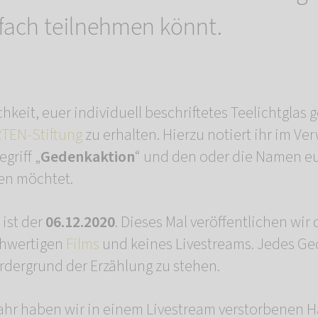
nfach teilnehmen könnt.
chkeit, euer individuell beschriftetes Teelichtgla
EN-Stiftung
zu erhalten. Hierzu notiert ihr im 
griff „
Gedenkaktion
“ und den oder die Namen eu
en möchtet.
ist der
06.12.2020
. Dieses Mal veröffentlichen wi
chwertigen
Films
und keines Livestreams. Jedes Ged
rdergrund der Erzählung zu stehen.
ahr haben wir in einem Livestream verstorbenen H