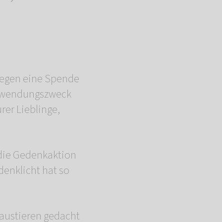
s gegen eine Spende
Verwendungszweck
rer Lieblinge,
r die Gedenkaktion
enklicht hat so
austieren gedacht