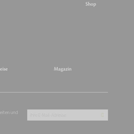
Shop
eise
Magazin
keiten und
Ihre
E-
Mail-