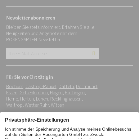
Newsletter abonnieren
Bleiben Sie stets informiert. Erfahren Sie alle
Neuigkeiten und Angebote mit dem
ROSENGARTEN-Newsletter.
Ihre
E-
Mail-
Für Sie vor Ort tätig in
Adresse:
Bochum
,
Castrop-Rauxel
,
Datteln
,
Dortmund
,
*
Essen
,
Gelsenkirchen
,
Hagen
,
Hattingen
,
Herne
,
Herten
,
Lünen
,
Recklinghausen
,
Waltrop
,
Wetter Ruhr
,
Witten
Impressum
Datenschutz
Stiftung
Interne Meldestelle
Zahlungsmittel