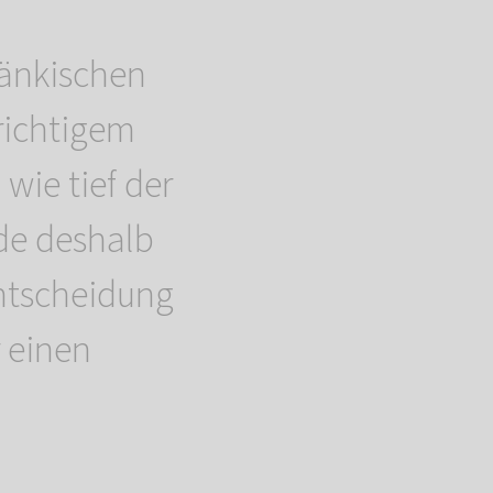
änkischen
richtigem
 wie tief der
ade deshalb
Entscheidung
r einen