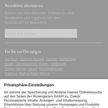
Newsletter abonnieren
Bleiben Sie stets informiert. Erfahren Sie alle
Neuigkeiten und Angebote mit dem
ROSENGARTEN-Newsletter.
Ihre
E-
Mail-
Für Sie vor Ort tätig in
Adresse:
Bochum
,
Castrop-Rauxel
,
Datteln
,
Dortmund
,
*
Essen
,
Gelsenkirchen
,
Hagen
,
Hattingen
,
Herne
,
Herten
,
Lünen
,
Recklinghausen
,
Waltrop
,
Wetter Ruhr
,
Witten
Impressum
Datenschutz
Stiftung
Interne Meldestelle
Zahlungsmittel