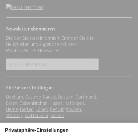
Newsletter abonnieren
Bleiben Sie stets informiert. Erfahren Sie alle
Neuigkeiten und Angebote mit dem
ROSENGARTEN-Newsletter.
Ihre
E-
Mail-
Für Sie vor Ort tätig in
Adresse:
Bochum
,
Castrop-Rauxel
,
Datteln
,
Dortmund
,
*
Essen
,
Gelsenkirchen
,
Hagen
,
Hattingen
,
Herne
,
Herten
,
Lünen
,
Recklinghausen
,
Waltrop
,
Wetter Ruhr
,
Witten
Impressum
Datenschutz
Stiftung